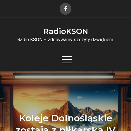
Skip
to
content
RadioKSON
Radio KSON – zdobywamy szczyty dźwiękiem.
Koleje Dolnośląskie
zostają z piłkarską IV