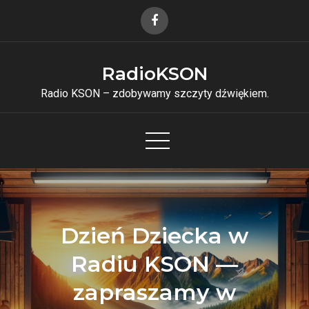
Skip
to
content
RadioKSON
Radio KSON – zdobywamy szczyty dźwiękiem.
Dzień Dziecka w
Radiu KSON —
zapraszamy w