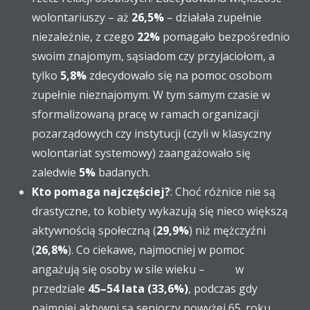
wolontariuszy – aż
26,5%
– działała zupełnie
niezależnie, z czego
22%
pomagało bezpośrednio
swoim znajomym, sąsiadom czy przyjaciołom, a
tylko
5,8%
zdecydowało się na pomoc osobom
zupełnie nieznajomym. W tym samym czasie w
sformalizowaną pracę w ramach organizacji
pozarządowych czy instytucji (czyli w klasyczny
wolontariat systemowy) zaangażowało się
zaledwie
5%
badanych.
Kto pomaga najczęściej?
: Choć różnice nie są
drastyczne, to kobiety wykazują się nieco większą
aktywnością społeczną (
29,9%
) niż mężczyźni
(
26,8%
). Co ciekawe, najmocniej w pomoc
angażują się osoby w sile wieku – w
przedziale
45–54 lata (33,6%)
, podczas gdy
najmniej aktywni są seniorzy powyżej 65. roku