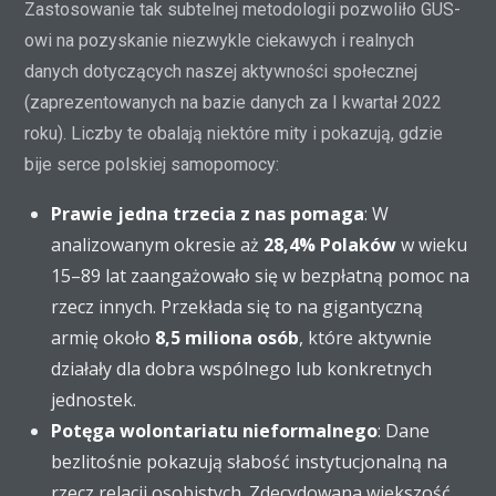
Zastosowanie tak subtelnej metodologii pozwoliło GUS-
owi na pozyskanie niezwykle ciekawych i realnych
danych dotyczących naszej aktywności społecznej
(zaprezentowanych na bazie danych za I kwartał 2022
roku). Liczby te obalają niektóre mity i pokazują, gdzie
bije serce polskiej samopomocy:
Prawie jedna trzecia z nas pomaga
: W
analizowanym okresie aż
28,4% Polaków
w wieku
15–89 lat zaangażowało się w bezpłatną pomoc na
rzecz innych. Przekłada się to na gigantyczną
armię około
8,5 miliona osób
, które aktywnie
działały dla dobra wspólnego lub konkretnych
jednostek.
Potęga wolontariatu nieformalnego
: Dane
bezlitośnie pokazują słabość instytucjonalną na
rzecz relacji osobistych. Zdecydowana większość