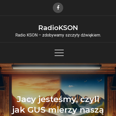
Skip
to
content
RadioKSON
Radio KSON – zdobywamy szczyty dźwiękiem.
Jacy jesteśmy, czyli
jak GUS mierzy naszą