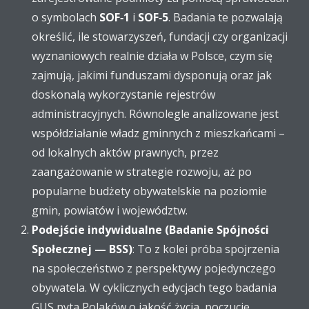
o symbolach
SOF‑1
i
SOF‑5
. Badania te pozwalają
określić, ile stowarzyszeń, fundacji czy organizacji
wyznaniowych realnie działa w Polsce, czym się
zajmują, jakimi funduszami dysponują oraz jak
doskonalą wykorzystanie rejestrów
administracyjnych. Równolegle analizowane jest
współdziałanie władz gminnych z mieszkańcami –
od lokalnych aktów prawnych, przez
zaangażowanie w strategie rozwoju, aż po
popularne budżety obywatelskie na poziomie
gmin, powiatów i województw.
Podejście indywidualne (Badanie Spójności
Społecznej — BSS)
: To z kolei próba spojrzenia
na społeczeństwo z perspektywy pojedynczego
obywatela. W cyklicznych edycjach tego badania
GUS pyta Polaków o jakość życia, poczucie