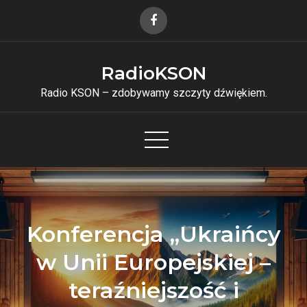
Skip
to
content
RadioKSON
Radio KSON – zdobywamy szczyty dźwiękiem.
Konferencja „Ukraińcy
w Unii Europejskiej –
teraźniejszość i